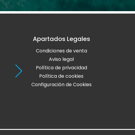
Apartados Legales
Holaola Ribadeo
Condiciones de venta
Avda de Leopoldo Calvo Sotelo, Nº
27700 Ribadeo
Aviso legal
Lugo
Política de privacidad
Política de cookies
Teléfono: 982 128 424
Configuración de Cookies
online@holaola.com
CONTACTA