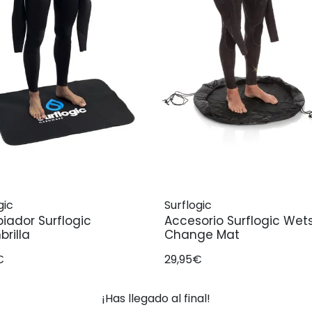
gic
Surflogic
ador Surflogic
Accesorio Surflogic Wetsuit
brilla
Change Mat
€
29,95€
¡Has llegado al final!