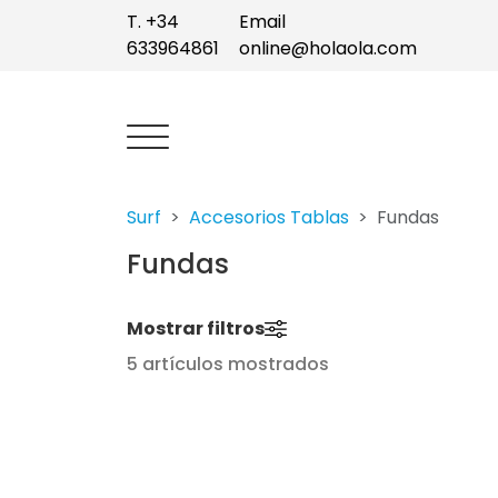
T. +34
Email
633964861
online@holaola.com
Surf
Accesorios Tablas
Fundas
Fundas
Mostrar filtros
5 artículos mostrados