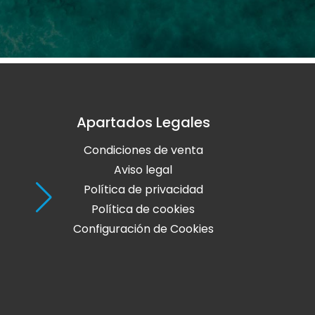
Apartados Legales
Holaola Ribadeo
Condiciones de venta
Avda de Leopoldo Calvo Sotelo, Nº
27700 Ribadeo
Aviso legal
Lugo
Política de privacidad
Política de cookies
Teléfono: 982 128 424
Configuración de Cookies
online@holaola.com
CONTACTA