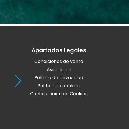
Apartados Legales
Holaola Ribadeo
Condiciones de venta
Avda de Leopoldo Calvo Sotelo, Nº
27700 Ribadeo
Aviso legal
Lugo
Política de privacidad
Política de cookies
Teléfono: 982 128 424
Configuración de Cookies
online@holaola.com
CONTACTA