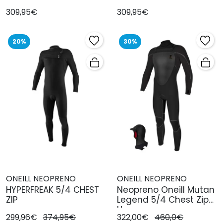
309,95€
309,95€
20%
30%
ONEILL NEOPRENO
ONEILL NEOPRENO
HYPERFREAK 5/4 CHEST
Neopreno Oneill Mutan
ZIP
Legend 5/4 Chest Zip
Hom
299,96€
374,95€
322,00€
460,0€