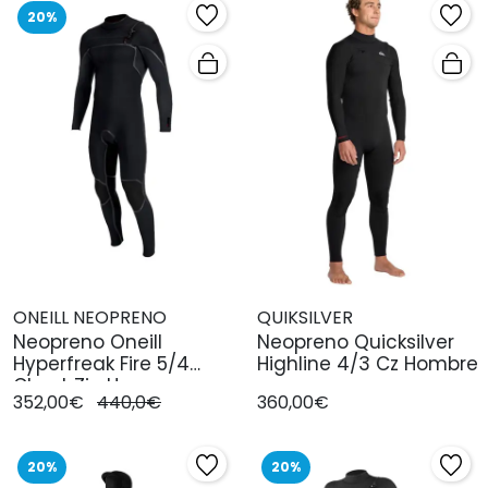
20%
ONEILL NEOPRENO
QUIKSILVER
Neopreno Oneill
Neopreno Quicksilver
Hyperfreak Fire 5/4
Highline 4/3 Cz Hombre
Chest Zip Hom
352,00€
440,0€
360,00€
20%
20%