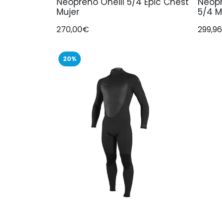
Neopreno Oneill 5/4 Epic Chest
Neopr
Mujer
5/4 M
270,00€
299,9
20%