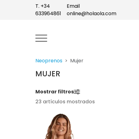
T. +34
Email
633964861
online@holaola.com
Neoprenos
Mujer
MUJER
Mostrar filtros
23 artículos mostrados