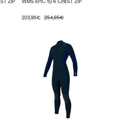
ST ZIP
WMS EPIC 5/4 CHEST ZIP
203,96€
254,95€