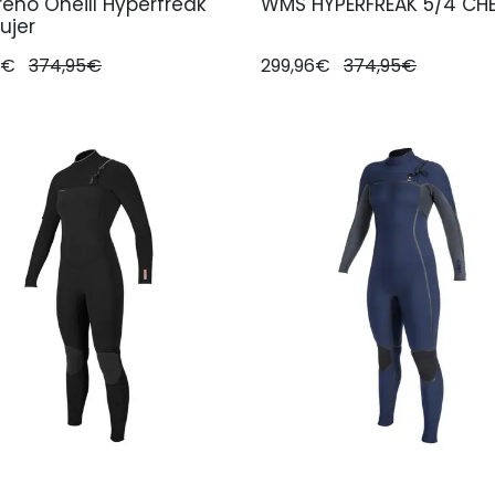
eno Oneill Hyperfreak
WMS HYPERFREAK 5/4 CHE
ujer
6€
374,95€
299,96€
374,95€