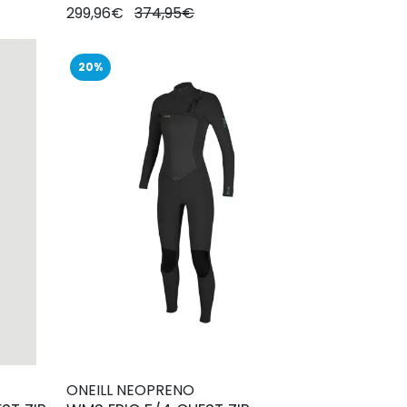
299,96€
374,95€
20%
ONEILL NEOPRENO