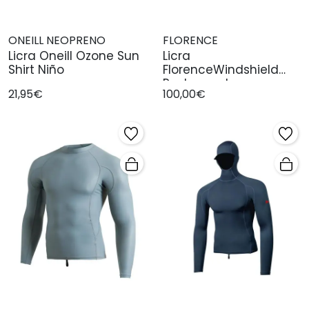
ONEILL NEOPRENO
FLORENCE
Licra Oneill Ozone Sun
Licra
Shirt Niño
FlorenceWindshield
Rashguard
21,95€
100,00€