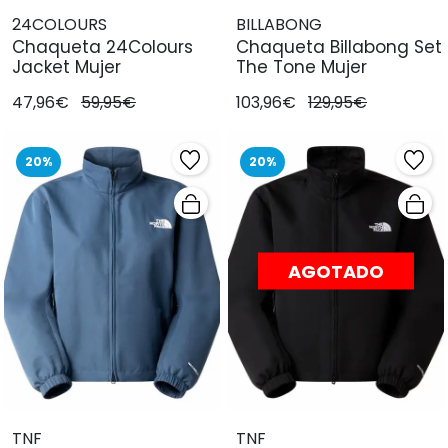
24COLOURS
BILLABONG
Chaqueta 24Colours
Chaqueta Billabong Set
Jacket Mujer
The Tone Mujer
47,96€
59,95€
103,96€
129,95€
20%
20%
AGOTADO
TNF
TNF