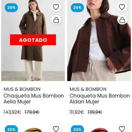
20%
20%
AGOTADO
MUS & BOMBON
MUS & BOMBON
Chaqueta Mus Bombon
Chaqueta Mus Bombon
Aelia Mujer
Aidan Mujer
143,92€
179,9€
111,92€
139,9€
20%
20%