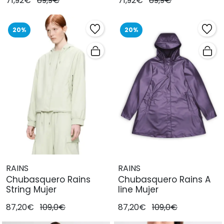
71,92€
89,9€
71,92€
89,9€
20%
20%
RAINS
RAINS
Chubasquero Rains
Chubasquero Rains A
String Mujer
line Mujer
87,20€
109,0€
87,20€
109,0€