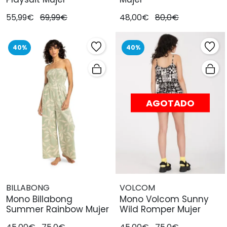
55,99€
69,99€
48,00€
80,0€
40%
40%
AGOTADO
BILLABONG
VOLCOM
Mono Billabong
Mono Volcom Sunny
Summer Rainbow Mujer
Wild Romper Mujer