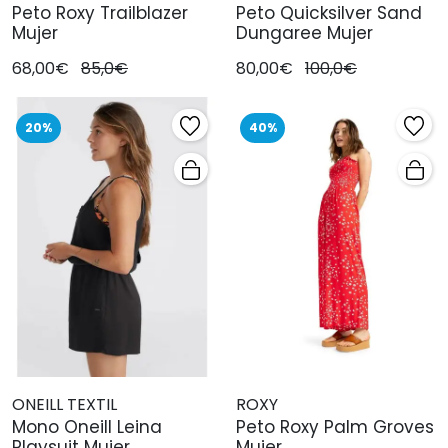
Peto Roxy Trailblazer
Peto Quicksilver Sand
Mujer
Dungaree Mujer
68,00€
85,0€
80,00€
100,0€
20%
40%
ONEILL TEXTIL
ROXY
Mono Oneill Leina
Peto Roxy Palm Groves
Playsuit Mujer
Mujer