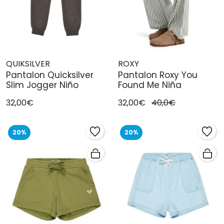
QUIKSILVER
ROXY
Pantalon Quicksilver
Pantalon Roxy You
Slim Jogger Niño
Found Me Niña
32,00€
32,00€
40,0€
20%
20%