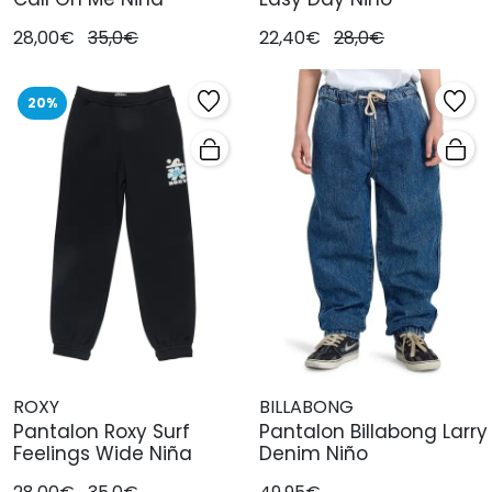
28,00€
35,0€
22,40€
28,0€
20%
ROXY
BILLABONG
Pantalon Roxy Surf
Pantalon Billabong Larry
Feelings Wide Niña
Denim Niño