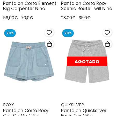
Pantalon Corto Element
Pantalon Corto Roxy
Big Carpenter Niño
Scenic Route Twill Niña
56,00€
70,0€
28,00€
35,0€
20%
20%
AGOTADO
ROXY
QUIKSILVER
Pantalon Corto Roxy
Pantalon Quicksilver
Call On Me Niña
Easy Day Niño