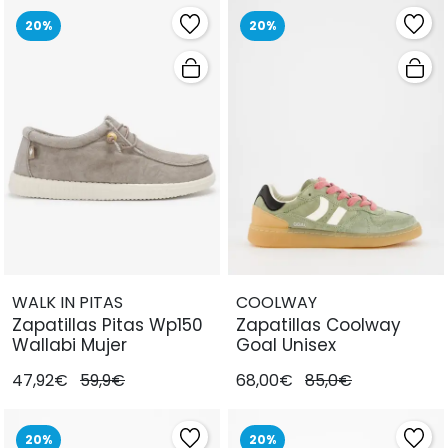
20%
20%
WALK IN PITAS
COOLWAY
Zapatillas Pitas Wp150
Zapatillas Coolway
Wallabi Mujer
Goal Unisex
47,92€
59,9€
68,00€
85,0€
20%
20%