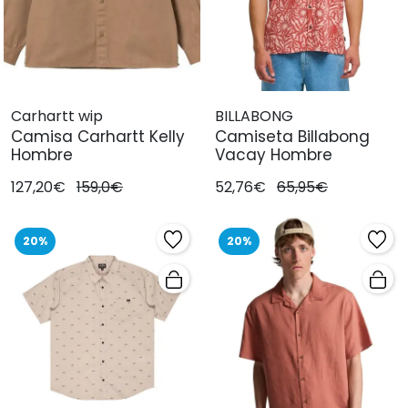
Carhartt wip
BILLABONG
Camisa Carhartt Kelly
Camiseta Billabong
Hombre
Vacay Hombre
127,20€
159,0€
52,76€
65,95€
20%
20%