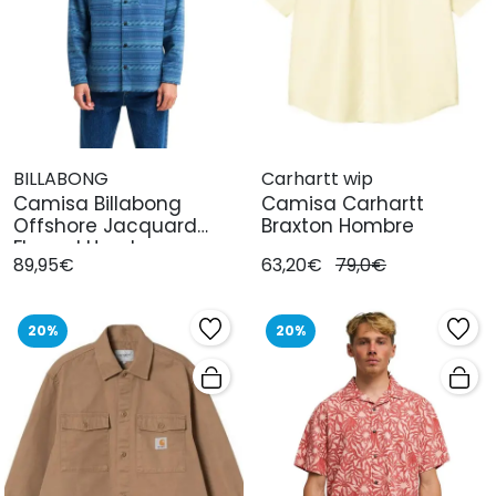
BILLABONG
Carhartt wip
Camisa Billabong
Camisa Carhartt
Offshore Jacquard
Braxton Hombre
Flannel Hombre
89,95€
63,20€
79,0€
20%
20%