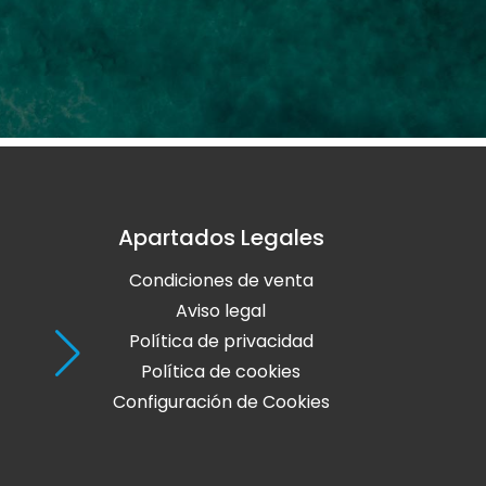
Apartados Legales
Holaola Ribadeo
Condiciones de venta
Avda de Leopoldo Calvo Sotelo, Nº
27700 Ribadeo
Aviso legal
Lugo
Política de privacidad
Política de cookies
Teléfono: 982 128 424
Configuración de Cookies
online@holaola.com
CONTACTA