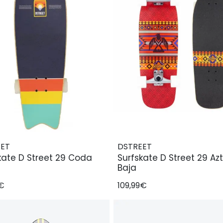
EET
DSTREET
kate D Street 29 Coda
Surfskate D Street 29 Az
Baja
9€
109,99€