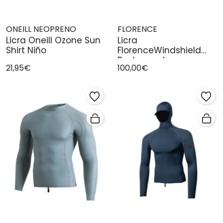
ONEILL NEOPRENO
FLORENCE
Licra Oneill Ozone Sun
Licra
Shirt Niño
FlorenceWindshield
Rashguard
21,95€
100,00€