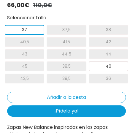
66,00€
110,0€
Seleccionar talla
37
37,5
38
40,5
41,5
42
43
44 5
44
45
38,5
40
42,5
39,5
36
¡Pídelo ya!
Zapas New Balance inspiradas en las zapas