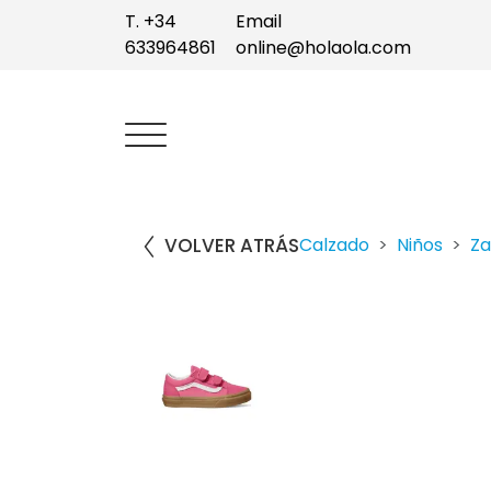
T. +34
Email
633964861
online@holaola.com
VOLVER ATRÁS
Calzado
Niños
Z