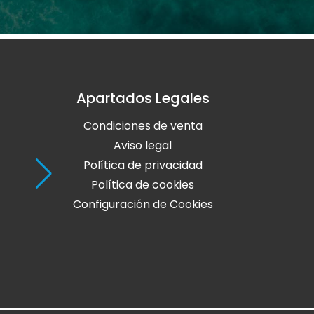
Apartados Legales
Holaola Ribadeo
Condiciones de venta
Avda de Leopoldo Calvo Sotelo, Nº
27700 Ribadeo
Aviso legal
Lugo
Política de privacidad
Política de cookies
Teléfono: 982 128 424
Configuración de Cookies
online@holaola.com
CONTACTA