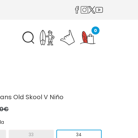
0
Vans Old Skool V Niño
,0€
la
33
34