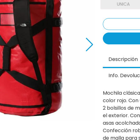
UNICA
Descripción
Info. Devoluc
Mochila clásic
color rojo. Co
2 bolsillos de m
el exterior. Co
asas acolchada
Confección robu
de malla para