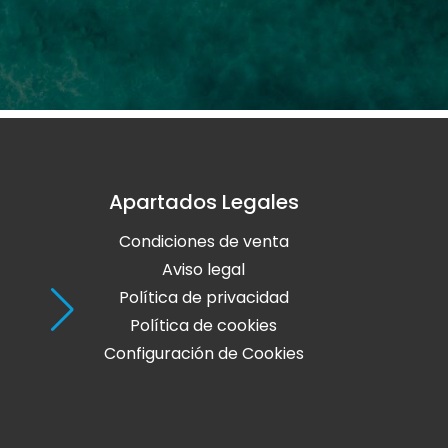
Apartados Legales
Holaola Ribadeo
Condiciones de venta
Avda de Leopoldo Calvo Sotelo, Nº
27700 Ribadeo
Aviso legal
Lugo
Política de privacidad
Política de cookies
Teléfono: 982 128 424
Configuración de Cookies
online@holaola.com
CONTACTA