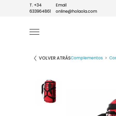
T. +34
Email
633964861
online@holaola.com
VOLVER ATRÁS
Complementos
Co