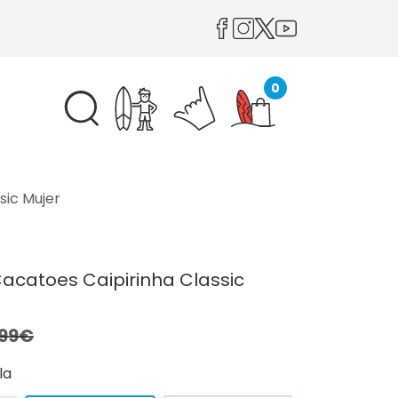
0
sic Mujer
acatoes Caipirinha Classic
,99€
la