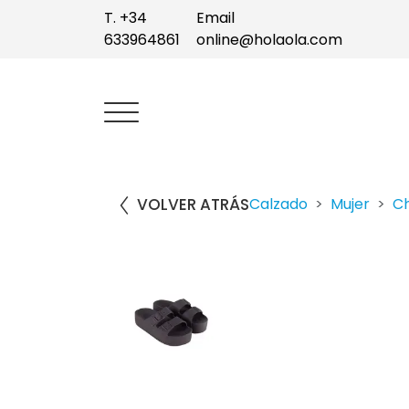
T. +34
Email
633964861
online@holaola.com
VOLVER ATRÁS
Calzado
Mujer
Ch