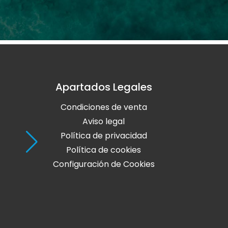
Apartados Legales
Holaola Ribadeo
Condiciones de venta
Avda de Leopoldo Calvo Sotelo, Nº
27700 Ribadeo
Aviso legal
Lugo
Política de privacidad
Política de cookies
Teléfono: 982 128 424
Configuración de Cookies
online@holaola.com
CONTACTA