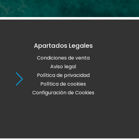
Apartados Legales
Holaola Ribadeo
Condiciones de venta
Avda de Leopoldo Calvo Sotelo, Nº
27700 Ribadeo
Aviso legal
Lugo
Política de privacidad
Política de cookies
Teléfono: 982 128 424
Configuración de Cookies
online@holaola.com
CONTACTA