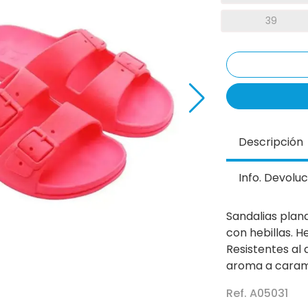
39
Descripción
Info. Devoluc
Sandalias plan
con hebillas. H
Resistentes al 
aroma a carame
Ref. A05031