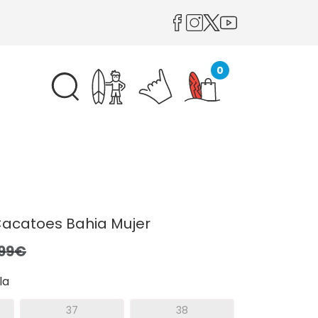
0
Cacatoes Bahia Mujer
,99€
la
37
38