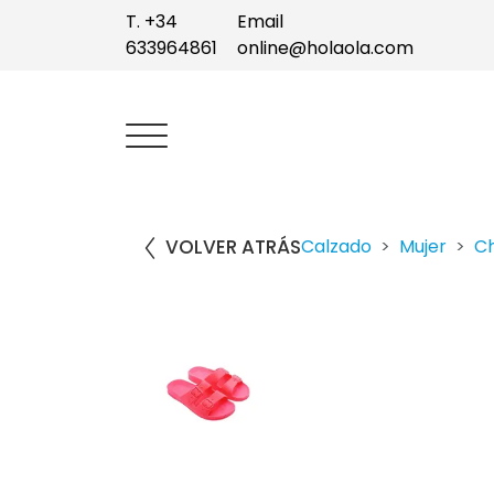
T. +34
Email
633964861
online@holaola.com
VOLVER ATRÁS
Calzado
Mujer
Ch