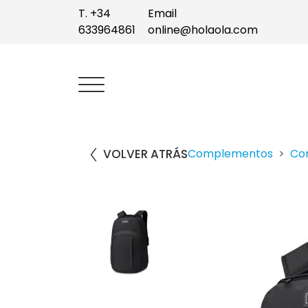
T. +34
Email
633964861
online@holaola.com
VOLVER ATRÁS
Complementos
Co