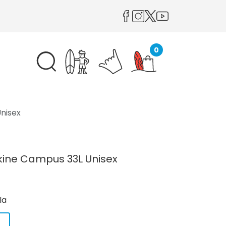
0
nisex
kine Campus 33L Unisex
la