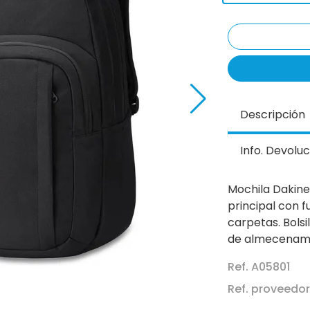
Descripción
Info. Devoluc
Mochila Dakin
principal con f
carpetas. Bolsi
de almecenamie
Ref. A05801
Ref. proveedo