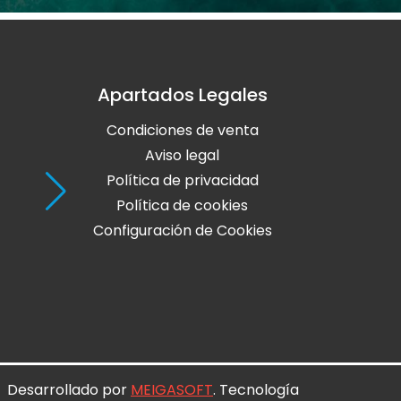
Apartados Legales
Holaola Ribadeo
Condiciones de venta
Avda de Leopoldo Calvo Sotelo, Nº
27700 Ribadeo
Aviso legal
Lugo
Política de privacidad
Política de cookies
Teléfono: 982 128 424
Configuración de Cookies
online@holaola.com
CONTACTA
Desarrollado por
MEIGASOFT
. Tecnología