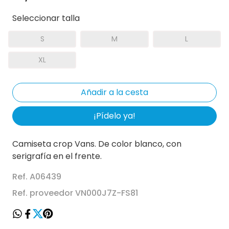
Seleccionar talla
S
M
L
XL
¡Pídelo ya!
Camiseta crop Vans. De color blanco, con
serigrafía en el frente.
Ref. A06439
Ref. proveedor VN000J7Z-FS81