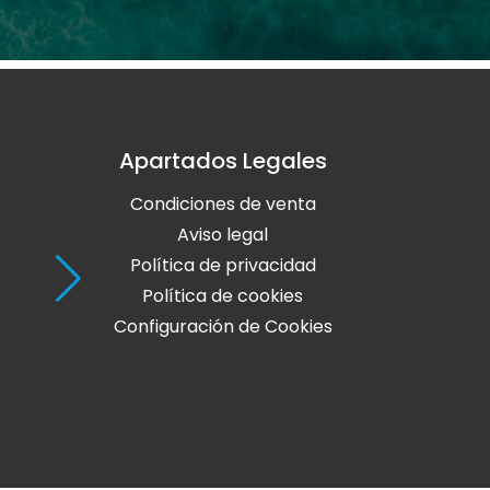
Apartados Legales
Holaola Ribadeo
Condiciones de venta
Avda de Leopoldo Calvo Sotelo, Nº
27700 Ribadeo
Aviso legal
Lugo
Política de privacidad
Política de cookies
Teléfono: 982 128 424
Configuración de Cookies
online@holaola.com
CONTACTA