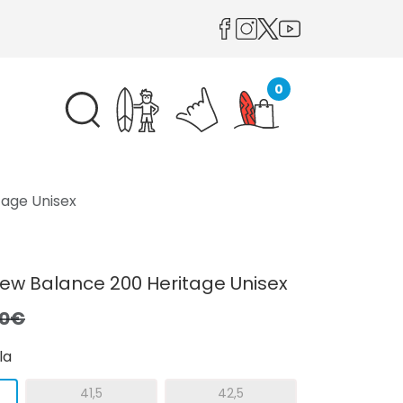
0
tage Unisex
ew Balance 200 Heritage Unisex
,0€
la
41,5
42,5