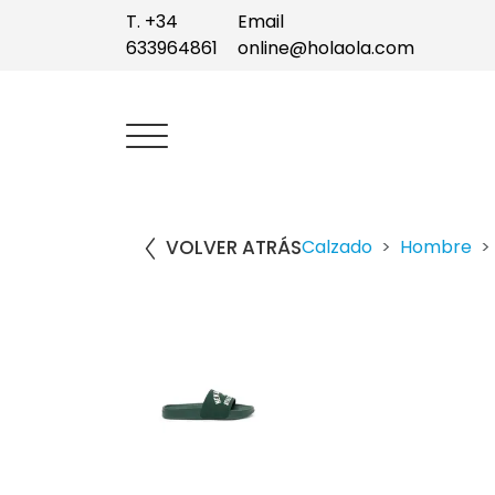
T. +34
Email
633964861
online@holaola.com
VOLVER ATRÁS
Calzado
Hombre