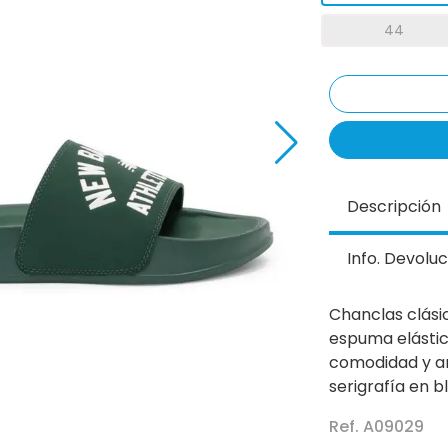
44
Descripción
Info. Devoluc
Chanclas clási
espuma elástic
comodidad y am
serigrafía en b
Ref. A09029