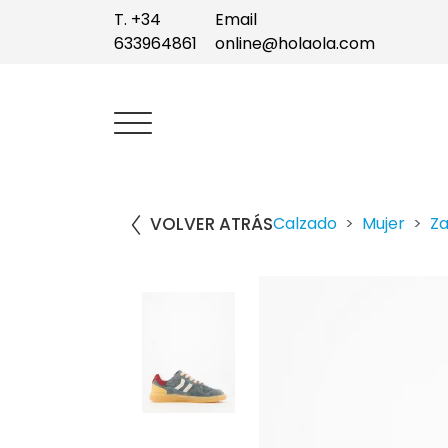
T. +34
Email
633964861
online@holaola.com
VOLVER ATRÁS
Calzado
Mujer
Z