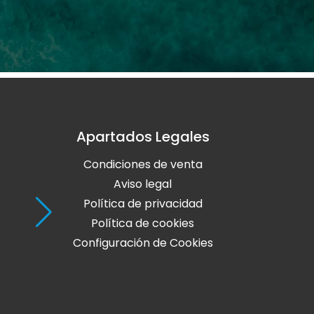
Apartados Legales
Holaola Ribadeo
Condiciones de venta
Avda de Leopoldo Calvo Sotelo, Nº
27700 Ribadeo
Aviso legal
Lugo
Política de privacidad
Política de cookies
Teléfono: 982 128 424
Configuración de Cookies
online@holaola.com
CONTACTA