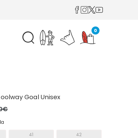
0
Coolway Goal Unisex
,0€
la
41
42