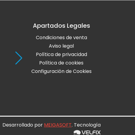
Apartados Legales
Holaola Ribadeo
Condiciones de venta
Avda de Leopoldo Calvo Sotelo, Nº
27700 Ribadeo
Aviso legal
Lugo
Política de privacidad
Política de cookies
Teléfono: 982 128 424
Configuración de Cookies
online@holaola.com
CONTACTA
Desarrollado por
MEIGASOFT
. Tecnología