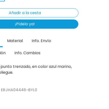
¡Pídelo ya!
Material
Info. Envío
ión
Info. Cambios
 punto trenzado, en color azul marino,
liegue.
r ERJHA04446-BYL0