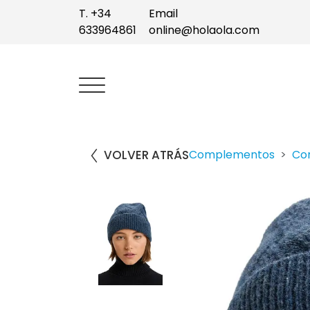
T. +34
Email
633964861
online@holaola.com
VOLVER ATRÁS
Complementos
Co