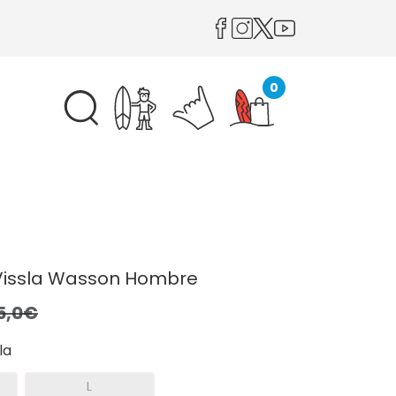
0
issla Wasson Hombre
5,0€
la
L