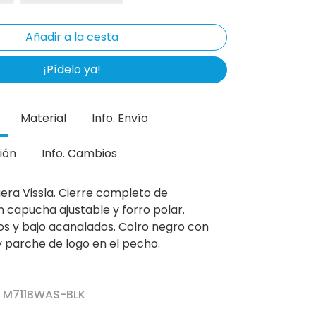
¡Pídelo ya!
Material
Info. Envío
ión
Info. Cambios
ra Vissla. Cierre completo de
n capucha ajustable y forro polar.
os y bajo acanalados. Colro negro con
y parche de logo en el pecho.
r M711BWAS-BLK