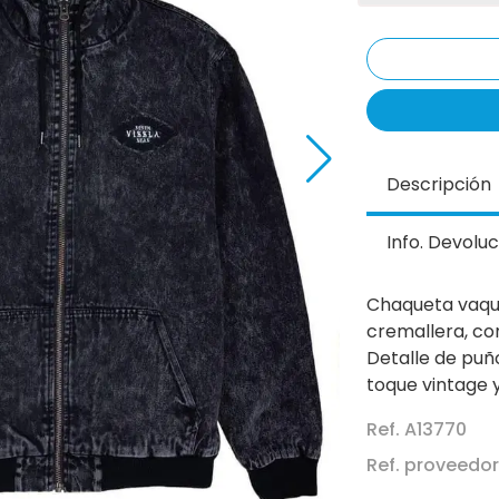
Descripción
Info. Devoluc
Chaqueta vaque
cremallera, co
Detalle de puñ
toque vintage 
Ref. A13770
Ref. proveedo