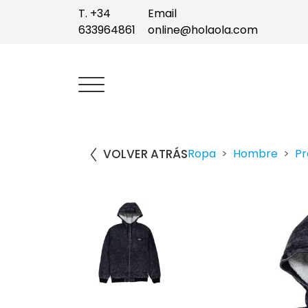
T. +34
Email
633964861
online@holaola.com
VOLVER ATRÁS
Ropa
Hombre
Pr