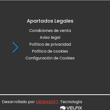
Apartados Legales
Holaola Ribadeo
Condiciones de venta
Avda de Leopoldo Calvo Sotelo, Nº
27700 Ribadeo
Aviso legal
Lugo
Política de privacidad
Política de cookies
Teléfono: 982 128 424
Configuración de Cookies
online@holaola.com
CONTACTA
Desarrollado por
MEIGASOFT
. Tecnología