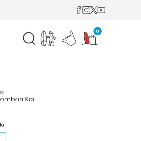
0
ON
Bombon Kai
la