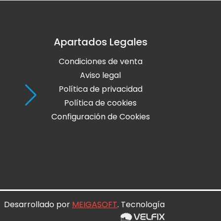
Apartados Legales
Holaola Ribadeo
Condiciones de venta
Avda de Leopoldo Calvo Sotelo, Nº
27700 Ribadeo
Aviso legal
Lugo
Política de privacidad
Política de cookies
Teléfono: 982 128 424
Configuración de Cookies
online@holaola.com
CONTACTA
Desarrollado por
MEIGASOFT
. Tecnología