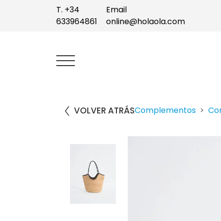
T. +34
Email
633964861
online@holaola.com
VOLVER ATRÁS
Complementos
Co