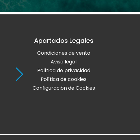
Apartados Legales
Holaola Ribadeo
Condiciones de venta
Avda de Leopoldo Calvo Sotelo, Nº
27700 Ribadeo
Aviso legal
Lugo
Política de privacidad
Política de cookies
Teléfono: 982 128 424
Configuración de Cookies
online@holaola.com
CONTACTA