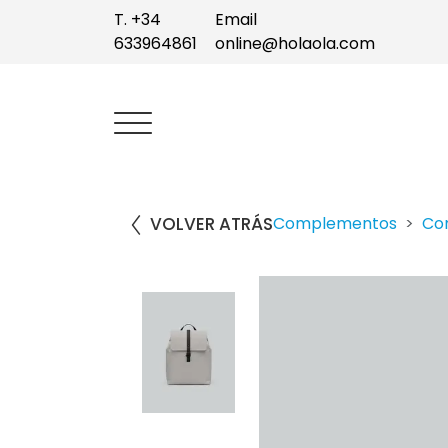
T. +34
Email
633964861
online@holaola.com
VOLVER ATRÁS
Complementos
Co