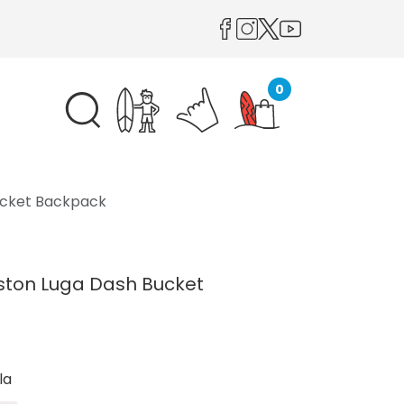
0
ucket Backpack
ston Luga Dash Bucket
la