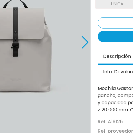
UNICA
Descripción
Info. Devoluc
Mochila Gaston
gancho, compar
y capacidad par
> 20 000 mm. C
Ref. A16125
Ref. proveedo