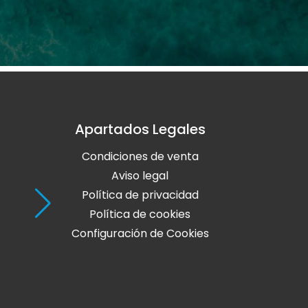
Apartados Legales
Holaola Ribadeo
Condiciones de venta
Avda de Leopoldo Calvo Sotelo, Nº
27700 Ribadeo
Aviso legal
Lugo
Política de privacidad
Política de cookies
Teléfono: 982 128 424
Configuración de Cookies
online@holaola.com
CONTACTA