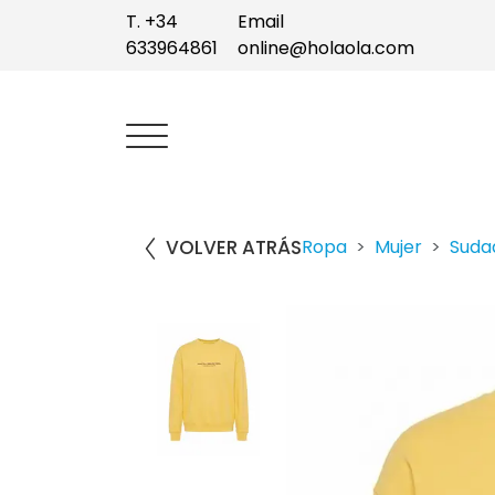
T. +34
Email
633964861
online@holaola.com
VOLVER ATRÁS
Ropa
Mujer
Suda