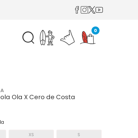
0
TA
ola Ola X Cero de Costa
la
XS
S