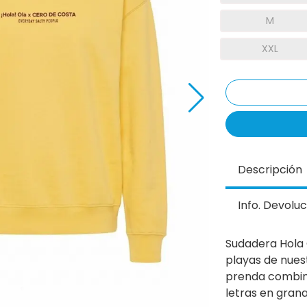
M
XXL
Descripción
Info. Devoluc
Sudadera Hola 
playas de nuest
prenda combina
letras en grana