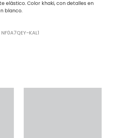
e elástico. Color khaki, con detalles en
en blanco.
r NF0A7QEY-KAL1