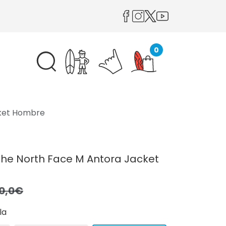
0
cket Hombre
he North Face M Antora Jacket
0,0€
la