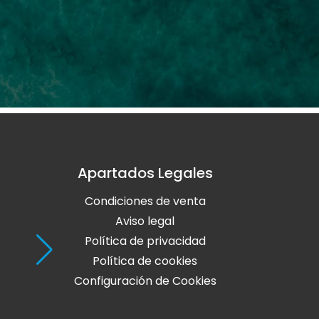
Apartados Legales
Holaola Ribadeo
Condiciones de venta
Avda de Leopoldo Calvo Sotelo, Nº
27700 Ribadeo
Aviso legal
Lugo
Política de privacidad
Política de cookies
Teléfono: 982 128 424
Configuración de Cookies
online@holaola.com
CONTACTA