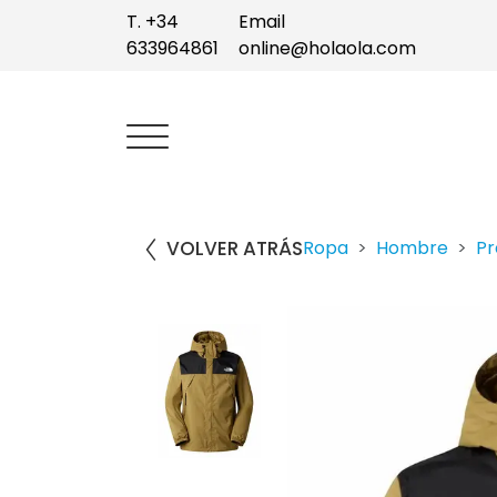
T. +34
Email
633964861
online@holaola.com
VOLVER ATRÁS
Ropa
Hombre
Pr