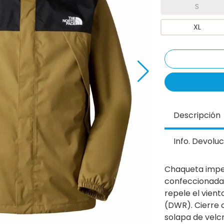
S
XL
Descripción
Info. Devoluc
Chaqueta impe
confeccionada
repele el vient
(DWR). Cierre 
solapa de velcr