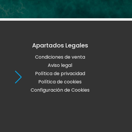
Apartados Legales
Holaola Ribadeo
Condiciones de venta
Avda de Leopoldo Calvo Sotelo, Nº
27700 Ribadeo
Aviso legal
Lugo
Política de privacidad
Política de cookies
Teléfono: 982 128 424
Configuración de Cookies
online@holaola.com
CONTACTA