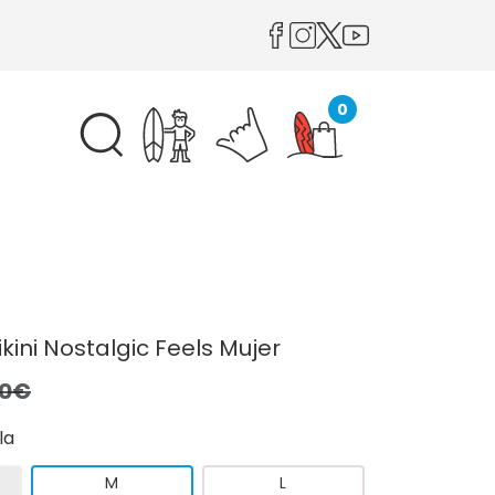
0
kini Nostalgic Feels Mujer
,0€
la
M
L