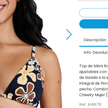
Descripción
Info. Devoluc
Top de bikini R
ajustables con 
de lazada a la
integral de flo
pecho. Combína
Cheeky Mujer (
Ref. A14679