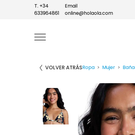
T. +34
Email
633964861
online@holaola.com
VOLVER ATRÁS
Ropa
Mujer
Bañad