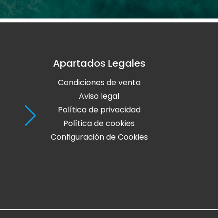
Apartados Legales
Holaola Ribadeo
Condiciones de venta
Avda de Leopoldo Calvo Sotelo, Nº
27700 Ribadeo
Aviso legal
Lugo
Política de privacidad
Política de cookies
Teléfono: 982 128 424
Configuración de Cookies
online@holaola.com
CONTACTA