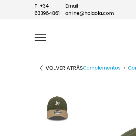
T. +34
Email
633964861
online@holaola.com
VOLVER ATRÁS
Complementos
Co