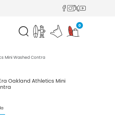
0
cs Mini Washed Contra
ra Oakland Athletics Mini
ntra
la