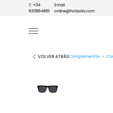
T. +34
Email
633964861
online@holaola.com
VOLVER ATRÁS
Complementos
Co