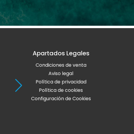
Apartados Legales
Holaola Ribadeo
Condiciones de venta
Avda de Leopoldo Calvo Sotelo, Nº
27700 Ribadeo
Aviso legal
Lugo
Política de privacidad
Política de cookies
Teléfono: 982 128 424
Configuración de Cookies
online@holaola.com
CONTACTA