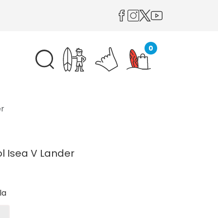
0
er
l Isea V Lander
la