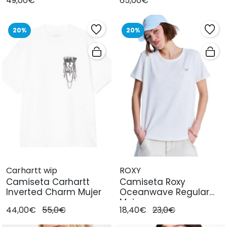
49,00€
65,00€
20%
20%
Carhartt wip
ROXY
Camiseta Carhartt
Camiseta Roxy
Inverted Charm Mujer
Oceanwave Regular
Mujer
44,00€
55,0€
18,40€
23,0€