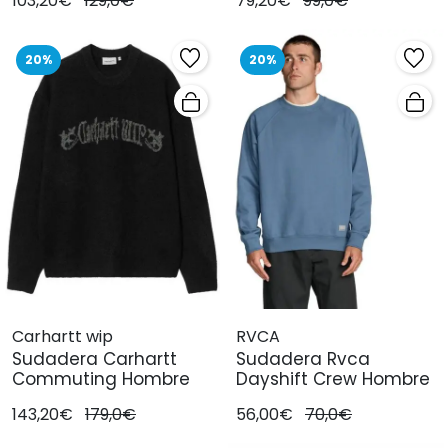
103,20€
129,0€
79,20€
99,0€
20%
20%
Carhartt wip
RVCA
Sudadera Carhartt
Sudadera Rvca
Commuting Hombre
Dayshift Crew Hombre
143,20€
179,0€
56,00€
70,0€