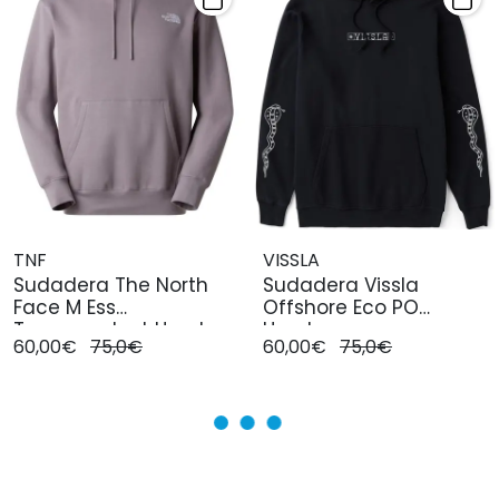
TNF
VISSLA
Sudadera The North
Sudadera Vissla
Face M Ess
Offshore Eco PO
Transcendent Hombre
Hombre
60,00€
75,0€
60,00€
75,0€