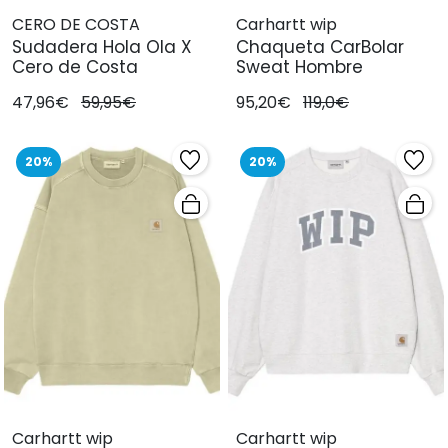
CERO DE COSTA
Carhartt wip
Sudadera Hola Ola X
Chaqueta CarBolar
Cero de Costa
Sweat Hombre
47,96€
59,95€
95,20€
119,0€
20%
20%
Carhartt wip
Carhartt wip