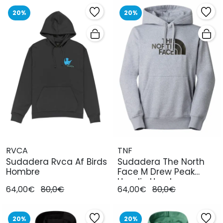
20%
20%
RVCA
TNF
Sudadera Rvca Af Birds
Sudadera The North
Hombre
Face M Drew Peak
Hoodie Hombre
64,00€
80,0€
64,00€
80,0€
20%
20%