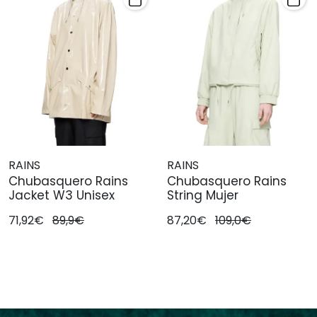
RAINS
RAINS
Chubasquero Rains
Chubasquero Rains
Jacket W3 Unisex
String Mujer
71,92€
89,9€
87,20€
109,0€