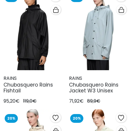
RAINS
RAINS
Chubasquero Rains
Chubasquero Rains
Fishtail
Jacket W3 Unisex
95,20€
119,0€
71,92€
89,9€
20%
20%